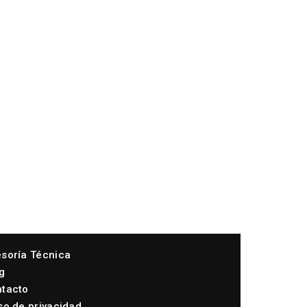
soría Técnica
g
tacto
so de privacidad