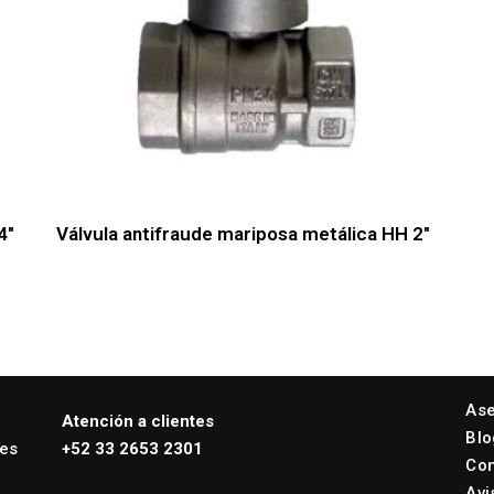
4″
Válvula antifraude mariposa metálica HH 2″
Ase
Atención a clientes
Blo
nes
+52 33 2653 2301
Con
Avi