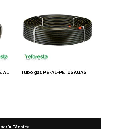
E AL
Tubo gas PE-AL-PE IUSAGAS
soría Técnica