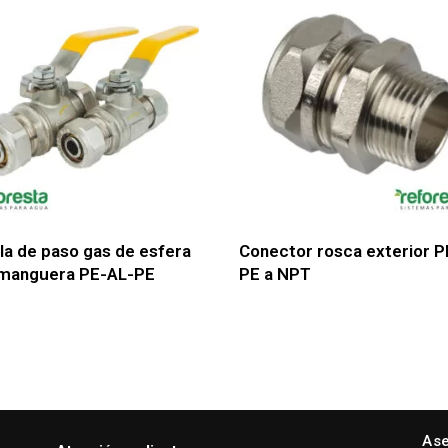
la de paso gas de esfera
Conector rosca exterior P
 manguera PE-AL-PE
PE a NPT
Ase