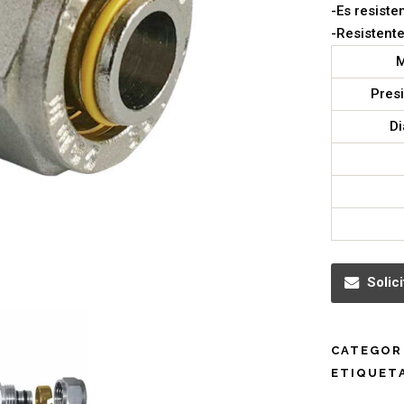
-Es resiste
-Resistente
M
Pres
D
Solic
CATEGOR
ETIQUET