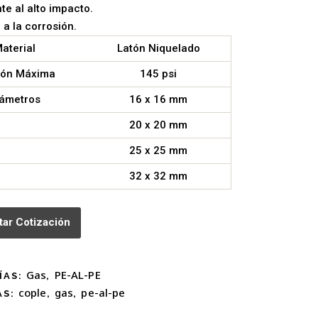
nte al alto impacto.
 a la corrosión.
aterial
Latón Niquelado
ión Máxima
145 psi
iámetros
16 x 16 mm
20 x 20 mm
25 x 25 mm
32 x 32 mm
itar Cotización
Gas
PE-AL-PE
ÍAS:
,
cople
gas
pe-al-pe
AS:
,
,