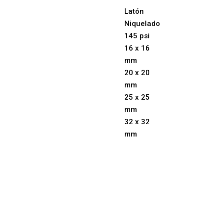
Latón
Niquelado
145 psi
16 x 16
mm
20 x 20
mm
25 x 25
mm
32 x 32
mm