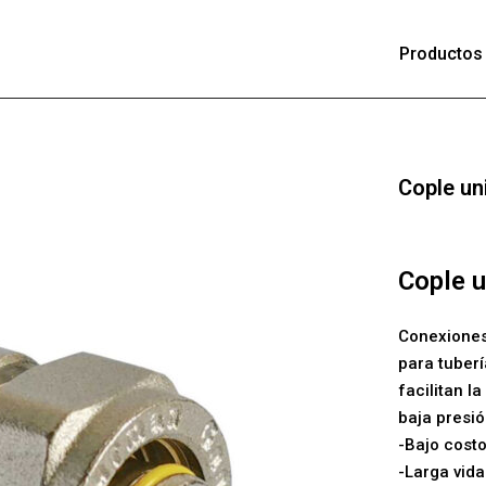
Productos
Cople un
Cople u
Conexiones
para tuber
facilitan l
baja presió
-Bajo costo
-Larga vida 