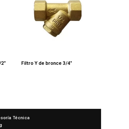
/2″
Filtro Y de bronce 3/4″
soría Técnica
g