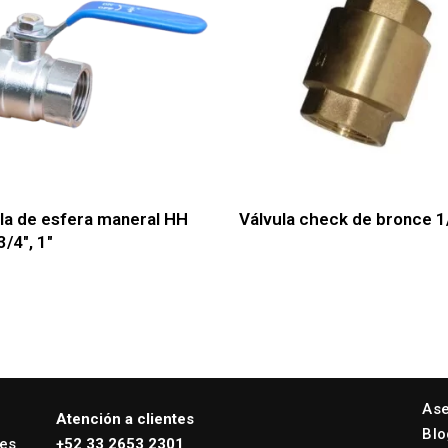
la de esfera maneral HH
Válvula check de bronce 1
3/4″, 1″
Ase
Atención a clientes
Blo
nes
+52 33 2653 2301