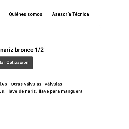
Quiénes somos
Asesoría Técnica
 nariz bronce 1/2″
itar Cotización
Otras Válvulas
Válvulas
ÍAS:
,
llave de nariz
llave para manguera
AS:
,